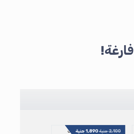
ارغة!
1,890
جنية
2,100
جنية