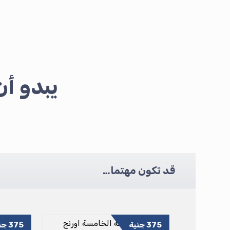
يبدو أ
قد تكون مهتما…
375
جنية
375
جن