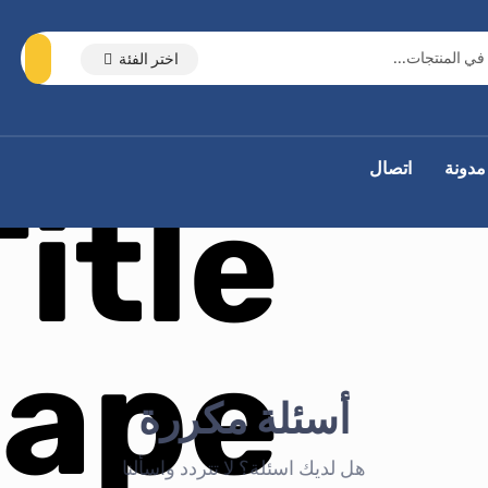
اختر الفئة
مدونة
اتصال
أسئلة مكررة
هل لديك اسئلة؟ لا تتردد واسألنا