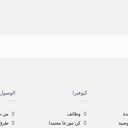
كيوفيرا
الوصول 
دة
وظائف
من ن
صية
كن موزعا معتمدا
طرق 