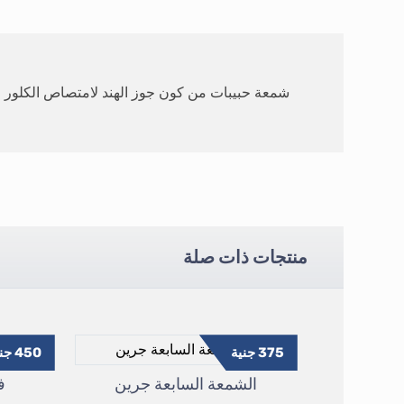
شمعة حبيبات من كون جوز الهند لامتصاص الكلور وال
منتجات ذات صلة
375
جنية
450
جني
الشمعة السابعة جرين
فلت