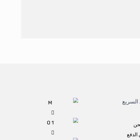
السريع
حن
الدفع