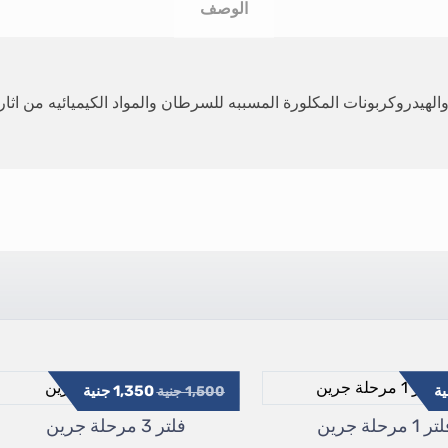
الوصف
هيدروكربونات المكلورة المسببه للسرطان والمواد الكيميائيه من اثار 
ة
1,350
جنية
1,500
جنية
ر 1 مرحلة جرين
فلتر 3 مرحلة جرين