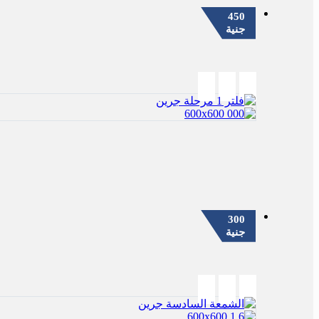
450
جنية
300
جنية