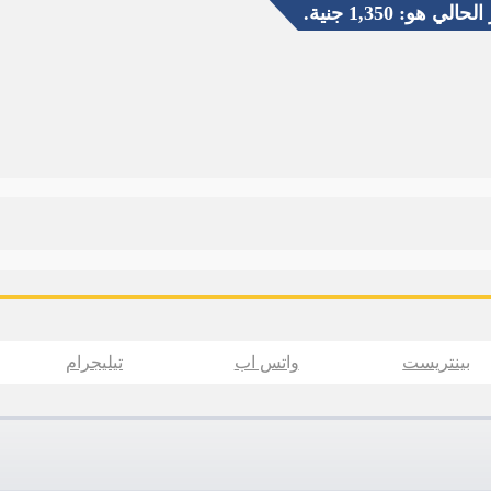
لي هو: 1,350 جنية.
بينتريست
واتس اب
تيليجرام