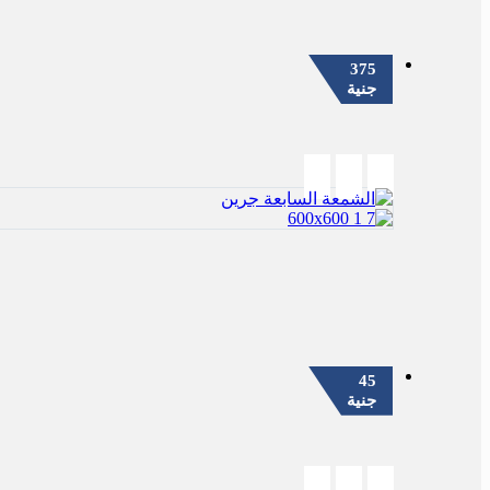
375
جنية
45
جنية