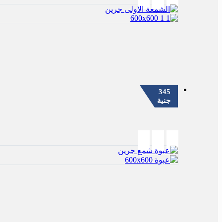
345
جنية