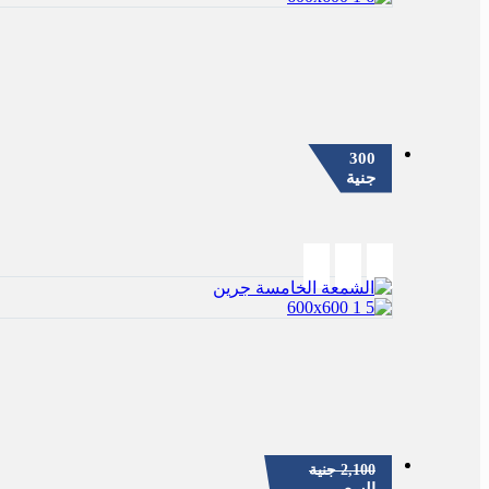
300
جنية
2,100
جنية
السعر