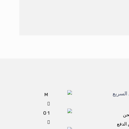
السريع
حن
الدفع