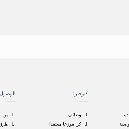
كيوفيرا
الوصول 
دة
وظائف
من ن
صية
كن موزعا معتمدا
طرق 