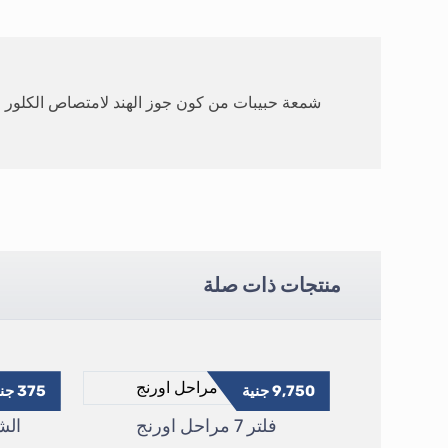
شمعة حبيبات من كون جوز الهند لامتصاص الكلور وال
منتجات ذات صلة
9,750
جنية
375
جني
فلتر 7 مراحل اورنج
الش